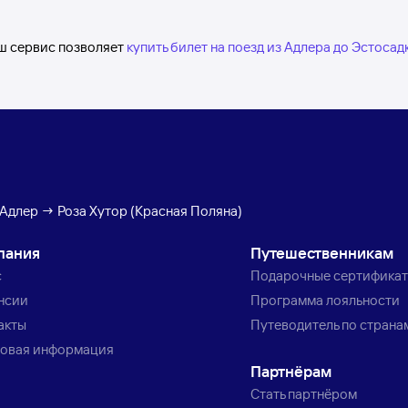
аш сервис позволяет
купить билет на поезд из Адлера до Эстосад
Адлер → Роза Хутор (Красная Поляна)
пания
Путешественникам
с
Подарочные сертифика
нсии
Программа лояльности
акты
Путеводитель по страна
овая информация
Партнёрам
Стать партнёром