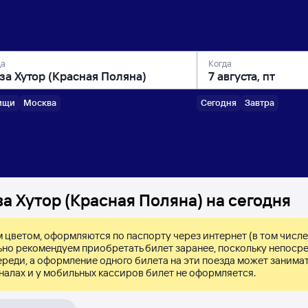
да
Когда
ищи
Москва
Сегодня
Завтра
а Хутор (Красная Поляна) на сегодня
 цветом, оформляются по паспорту через интернет (в том числе,
льно рекомендуем приобретать билет заранее, поскольку непосре
реди, а оформление одного билета на эти поезда может занимать
налах и у мобильных кассиров билет не оформляется.