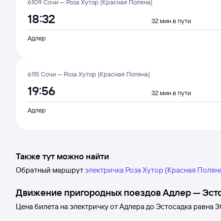
6109 Сочи — Роза Хутор (Красная Поляна)
18:32
32 мин в пути
Адлер
6115 Сочи — Роза Хутор (Красная Поляна)
19:56
32 мин в пути
Адлер
Также тут можно найти
Обратный маршрут
электричка Роза Хутор (Красная Полян
Движение пригородных поездов
Адлер
—
Эст
Цена билета на электричку от
Адлера
до
Эстосадка
равна
3