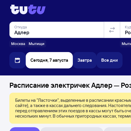
Откуда
Ку
Москва
Мытищи
Мыт
Сегодня, 7 августа
Завтра
Все дни
Расписание электричек Адлер — Роз
Билеты на "Ласточки", выделенные в расписании красным
сайте), а также в кассах дальнего следования. Настояте
перед отправлением этих поездов в кассы могут быть оче
нескольких минут. В обычных пригородных кассах, терми