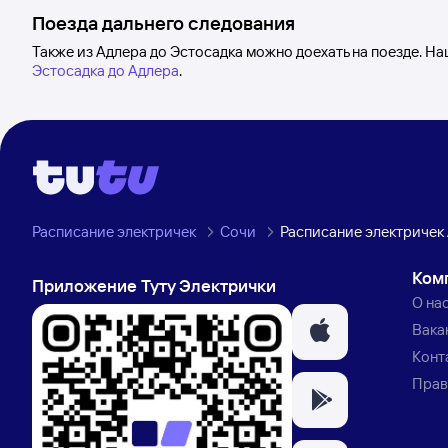
Поезда дальнего следования
Также из Адлера до Эстосадка можно доехать на поезде. Н
Эстосадка до Адлера
.
Расписание электричек
Сочи
Расписание электричек 
Ком
Приложение Туту Электрички
О на
Вака
Конт
Прав