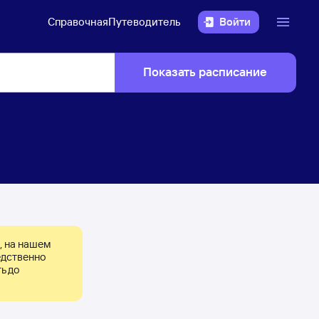
Справочная
Путеводитель
Войти
Показать расписание
 на нашем 
дственно 
 до 