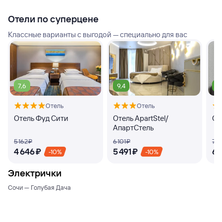
Отели по суперцене
Классные варианты с выгодой — специально для вас
7,6
9,4
9
Отель
Отель
Отель Фуд Сити
Отель ApartStel/
От
АпартСтель
5 ⁠162 ⁠₽
6 ⁠101 ⁠₽
7 ⁠4
4 ⁠646 ⁠₽
5 ⁠491 ⁠₽
6 ⁠
-10%
-10%
Электрички
Сочи — Голубая Дача