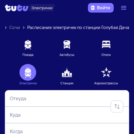
Войти
Электрички
к
Сочи
Расписание электричек по станции Голубая Дача
Поезда
Автобусы
Отели
Электрички
Станции
Аэроэкспрессы
Откуда
Куда
Когда