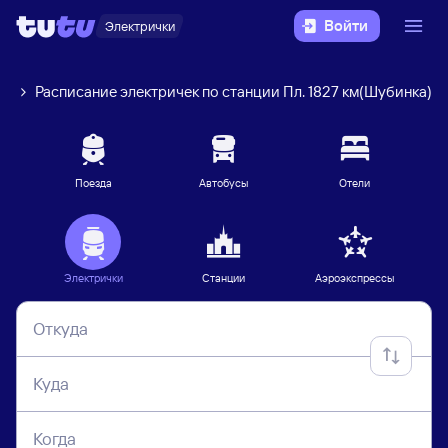
Войти
Электрички
чи
Расписание электричек по станции Пл. 1827 км(Шубинка)
Поезда
Автобусы
Отели
Электрички
Станции
Аэроэкспрессы
Откуда
Куда
Когда