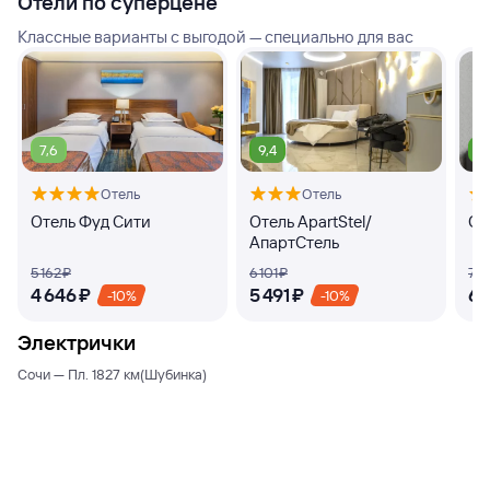
Отели по суперцене
Классные варианты с выгодой — специально для вас
7,6
9,4
9
Отель
Отель
Отель Фуд Сити
Отель ApartStel/
От
АпартСтель
5 ⁠162 ⁠₽
6 ⁠101 ⁠₽
7 ⁠4
4 ⁠646 ⁠₽
5 ⁠491 ⁠₽
6 ⁠
-10%
-10%
Электрички
Сочи — Пл. 1827 км(Шубинка)