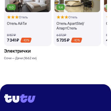
9,0
9,4
7,
Отель
Отель
Отель АйТи
Отель ApartStel/
От
АпартСтель
8 ⁠157 ⁠₽
6 ⁠372 ⁠₽
5 ⁠1
7 ⁠341 ⁠₽
5 ⁠735 ⁠₽
4 ⁠
-10%
-10%
Электрички
Сочи — Дачи (1662 км)