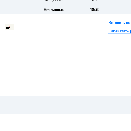
Нет данных
18:53
Нет данных
18:59
Вставить на
Напечатать 